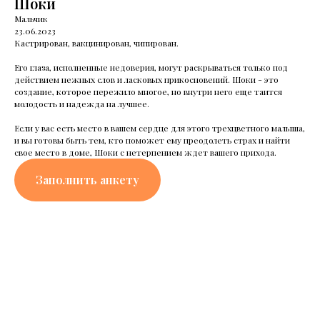
Шоки
Мальчик
23.06.2023
Кастрирован, вакцинирован, чипирован.
Его глаза, исполненные недоверия, могут раскрываться только под
действием нежных слов и ласковых прикосновений. Шоки - это
создание, которое пережило многое, но внутри него еще таится
молодость и надежда на лучшее.
Если у вас есть место в вашем сердце для этого трехцветного малыша,
и вы готовы быть тем, кто поможет ему преодолеть страх и найти
свое место в доме, Шоки с нетерпением ждет вашего прихода.
Заполнить анкету