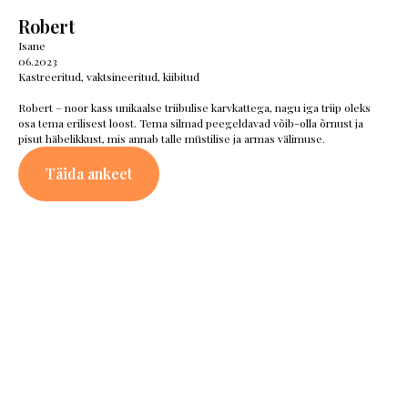
Robert
Isane
06.2023
Kastreeritud, vaktsineeritud, kiibitud
Robert – noor kass unikaalse triibulise karvkattega, nagu iga triip oleks
osa tema erilisest loost. Tema silmad peegeldavad võib-olla õrnust ja
pisut häbelikkust, mis annab talle müstilise ja armas välimuse.
Täida ankeet