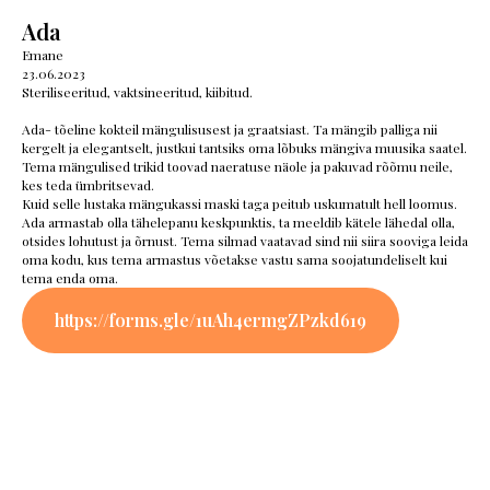
Ada
Emane
23.06.2023
Steriliseeritud, vaktsineeritud, kiibitud.
Ada- tõeline kokteil mängulisusest ja graatsiast. Ta mängib palliga nii
kergelt ja elegant­selt, justkui tantsiks oma lõbuks mängiva muusika saatel.
Tema mängulised trikid toovad naeratuse näole ja pakuvad rõõmu neile,
kes teda ümbritsevad.
Kuid selle lustaka mängukassi maski taga peitub uskumatult hell loomus.
Ada armastab olla tähelepanu keskpunktis, ta meeldib kätele lähedal olla,
otsides lohutust ja õrnust. Tema silmad vaatavad sind nii siira sooviga leida
oma kodu, kus tema armastus võetakse vastu sama sooja­tundeliselt kui
tema enda oma.
https://forms.gle/1uAh4ermgZPzkd619